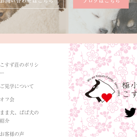
こすず荘のポリシ
ー
ご見学について
オフ会
まま犬、ぱぱ犬の
紹介
お客様の声