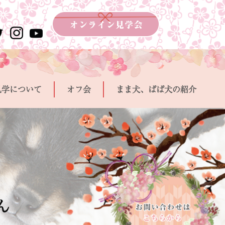
見学について
オフ会
まま犬、ぱぱ犬の紹介
ん