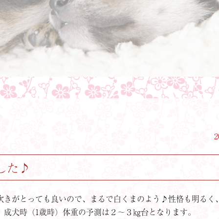
2
した♪
吹きがとっても良いので、まるで白くまのよう♪性格も明るく
、成犬時（1歳時）体重の予測は２～３㎏台となります。