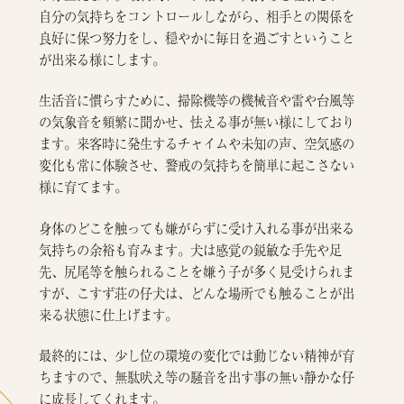
自分の気持ちをコントロールしながら、相手との関係を
良好に保つ努力をし、穏やかに毎日を過ごすということ
が出来る様にします。
生活音に慣らすために、掃除機等の機械音や雷や台風等
の気象音を頻繁に聞かせ、怯える事が無い様にしており
ます。来客時に発生するチャイムや未知の声、空気感の
変化も常に体験させ、警戒の気持ちを簡単に起こさない
様に育てます。
身体のどこを触っても嫌がらずに受け入れる事が出来る
気持ちの余裕も育みます。犬は感覚の鋭敏な手先や足
先、尻尾等を触られることを嫌う子が多く見受けられま
すが、こすず荘の仔犬は、どんな場所でも触ることが出
来る状態に仕上げます。
最終的には、少し位の環境の変化では動じない精神が育
ちますので、無駄吠え等の騒音を出す事の無い静かな仔
に成長してくれます。