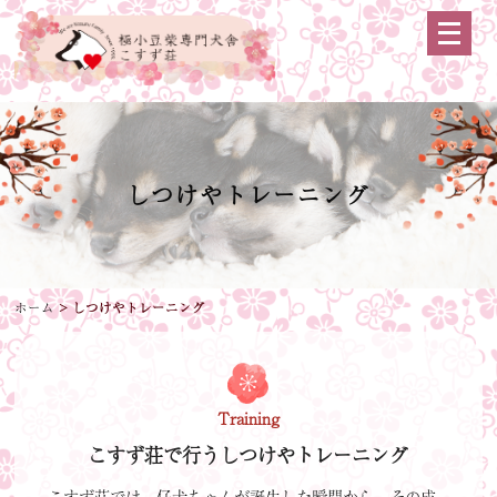
メ
ニ
ュ
ー
を
開
く
しつけやトレーニング
ホーム
>
しつけやトレーニング
Training
こすず荘で行うしつけやトレーニング
こすず荘では、仔犬ちゃんが誕生した瞬間から、その成