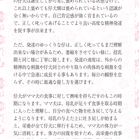
の仔犬は誕生してから常に褒められている状態なので、
これ以上褒めても仔犬側は褒められているという認識が
全く無いからです。自己肯定感が強く育まれているの
で、正しく叱ってあげることでより良い高度な精神発達
を促す事が出来ます。
ただ、発達のゆっくりな仔は、正しく叱ってもまだ理解
出来ない場合があるため、萎縮をさせてない様に、授乳
期と同じ様に丁寧に接します。発達の速度は、外からの
精神的な刺激や仔犬同士のやり取りの肉体的な刺激を受
ける中で急速に成長する事もあります。毎日の観察を怠
らず、その時に最適な接し方を選びます。
仔犬がママ犬の食事に対して興味を持ちだすのもこの時
期になります。ママ犬は、母乳が足りず食事を取る時期
に入ったと理解し、自分の食べた物を吐き戻して与える
ようになります。母乳の与えた上に吐き戻しが始まる
と、栄養が全て仔犬に移行するため、ママ犬の体力が一
気に消耗します。体力の回復を促すため、高栄養の食事