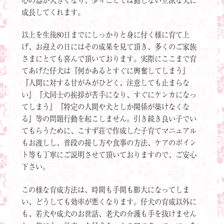
成長してくれます。
以上を生後80日までにしっかりと身に付く様に育て上
げ、お迎えの日にはその成果を見て頂き、多くのご家族
さまにとても喜んで頂いております。実際にここまで育
てあげた仔犬は『何かあるとすぐに興奮してしまう』
『人間に対する甘がみがひどく、注意しても止まらな
い』『犬同士の挨拶が苦手になり、すぐにケンカになっ
てしまう』『特定の人間や犬としか関係が築けなくな
る』等の問題行動を起こしません。引き続き良い子でい
てもらうために、こすず荘で作成した子育てマニュアル
もお渡しし、普段の接し方や食事の方法、ケアのポイン
ト等も丁寧にご説明させて頂いておりますので、ご安心
下さい。
この様な育成方法は、時間も手間も膨大になってしま
い、どうしても効率が悪くなります。仔犬の育成以外に
も、若犬や成犬のお世話、老犬の介護も手を抜けません