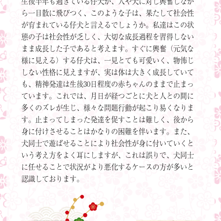
生後半年も過ぎている仔犬が、人や犬に対し興奮しなが
ら一目散に飛びつく、このような子は、果たして社会性
が育まれている仔犬と言えるでしょうか。私達はこの状
態の子は社会性が乏しく、大切な成長過程を習得しない
まま成長した子であると考えます。すぐに興奮（元気な
様に見える）する仔犬は、一見とても可愛いく、物怖じ
しない性格に見えますが、実は体は大きく成長していて
も、精神発達は生後30日程度の赤ちゃんのままで止まっ
ています。これでは、月日が経つごとに犬と人との間に
多くのズレが生じ、様々な問題行動が起こり易くなりま
す。止まってしまった発達を促すことは難しく、後から
身に付けさせることはかなりの困難を伴います。また、
犬同士で遊ばせることにより社会性が身に付いていくと
いう考え方をよく耳にしますが、これは誤りで、犬同士
に任せることで状況がより悪化するケースの方が多いと
認識しております。