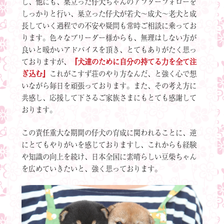
し、他にも、巣立った仔犬ちゃんのアフターフォローを
しっかりと行い、巣立った仔犬が若犬～成犬～老犬と成
長していく過程での不安や疑問も常時ご相談に乗ってお
ります。色々なブリーダー様からも、無理はしない方が
良いと暖かいアドバイスを頂き、とてもありがたく思っ
ておりますが、
『犬達のために自分の持てる力を全て注
ぎ込む』
これがこすず荘のやり方なんだ、と強く心で想
いながら毎日を頑張っております。また、その考え方に
共感し、応援して下さるご家族さまにもとても感謝して
おります。
この責任重大な期間の仔犬の育成に関われることに、逆
にとてもやりがいを感じておりますし、これからも経験
や知識の向上を続け、日本全国に素晴らしい豆柴ちゃん
を広めていきたいと、強く思っております。