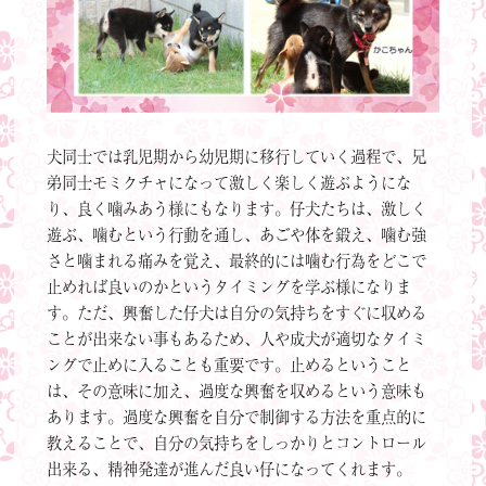
犬同士では乳児期から幼児期に移行していく過程で、兄
弟同士モミクチャになって激しく楽しく遊ぶようにな
り、良く噛みあう様にもなります。仔犬たちは、激しく
遊ぶ、噛むという行動を通し、あごや体を鍛え、噛む強
さと噛まれる痛みを覚え、最終的には噛む行為をどこで
止めれば良いのかというタイミングを学ぶ様になりま
す。ただ、興奮した仔犬は自分の気持ちをすぐに収める
ことが出来ない事もあるため、人や成犬が適切なタイミ
ングで止めに入ることも重要です。止めるということ
は、その意味に加え、過度な興奮を収めるという意味も
あります。過度な興奮を自分で制御する方法を重点的に
教えることで、自分の気持ちをしっかりとコントロール
出来る、精神発達が進んだ良い仔になってくれます。