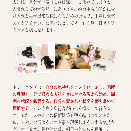
犬）は、自分が一度『これは嫌！』と決めてしまうと、
大暴れして嫌がる傾向にあります。嫌な事も心静かに受
け入れる事が出来る様になるための方法で、丁寧に根気
強くケアを行い、お互いにとってストレス無く日常ケア
を行える様になります。
トレーニングは、
自分の気持ちをコントロールし、過度
の興奮を自分で収める方法を身に付ける所から始め、周
囲の状況を観察する、自分の置かれた状況を落ち着いて
理解する
、という高度な行為が出来る様にして行きま
す。また、人や犬との信頼関係も強く結ばれているた
め、人や犬の言おうとする事を理解しようとする気持ち
が芽生えます。最終的には、相手の気持ちを理解し、